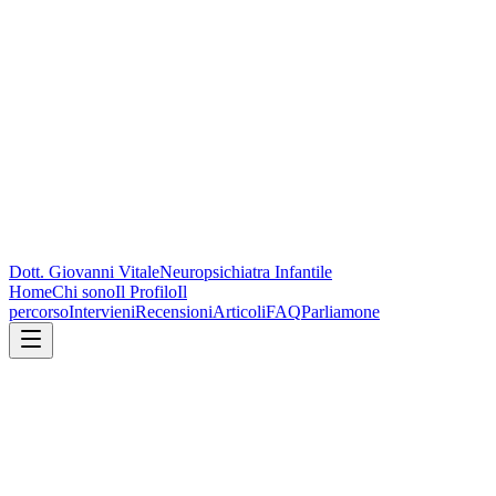
Dott. Giovanni Vitale
Neuropsichiatra Infantile
Home
Chi sono
Il Profilo
Il
percorso
Intervieni
Recensioni
Articoli
FAQ
Parliamone