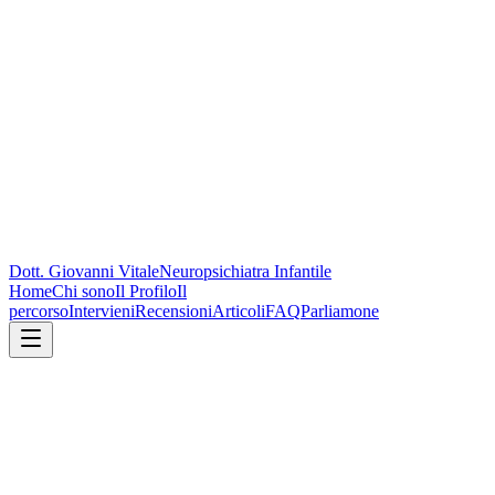
Dott. Giovanni Vitale
Neuropsichiatra Infantile
Home
Chi sono
Il Profilo
Il
percorso
Intervieni
Recensioni
Articoli
FAQ
Parliamone