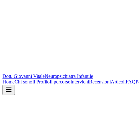
Dott. Giovanni Vitale
Neuropsichiatra Infantile
Home
Chi sono
Il Profilo
Il percorso
Intervieni
Recensioni
Articoli
FAQ
P