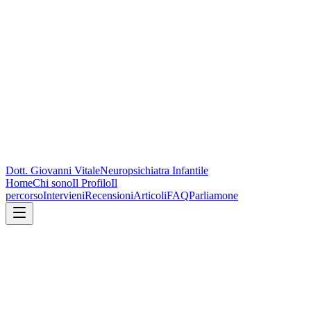
Dott. Giovanni Vitale
Neuropsichiatra Infantile
Home
Chi sono
Il Profilo
Il
percorso
Intervieni
Recensioni
Articoli
FAQ
Parliamone