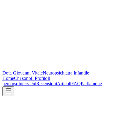
Dott. Giovanni Vitale
Neuropsichiatra Infantile
Home
Chi sono
Il Profilo
Il
percorso
Intervieni
Recensioni
Articoli
FAQ
Parliamone