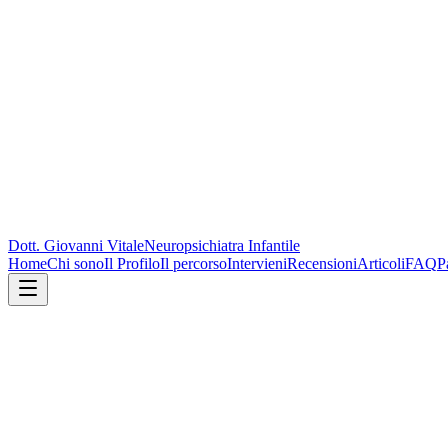
Dott. Giovanni Vitale
Neuropsichiatra Infantile
Home
Chi sono
Il Profilo
Il percorso
Intervieni
Recensioni
Articoli
FAQ
P