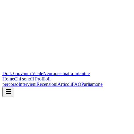
Dott. Giovanni Vitale
Neuropsichiatra Infantile
Home
Chi sono
Il Profilo
Il
percorso
Intervieni
Recensioni
Articoli
FAQ
Parliamone