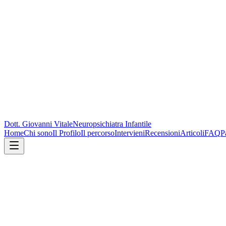
Dott. Giovanni Vitale
Neuropsichiatra Infantile
Home
Chi sono
Il Profilo
Il percorso
Intervieni
Recensioni
Articoli
FAQ
P