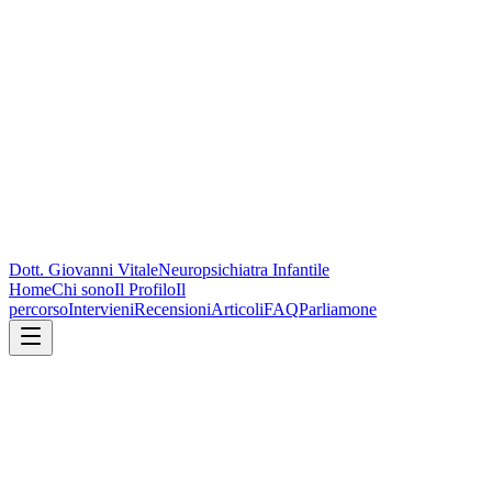
Dott. Giovanni Vitale
Neuropsichiatra Infantile
Home
Chi sono
Il Profilo
Il
percorso
Intervieni
Recensioni
Articoli
FAQ
Parliamone