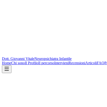
Dott. Giovanni Vitale
Neuropsichiatra Infantile
Home
Chi sono
Il Profilo
Il percorso
Intervieni
Recensioni
Articoli
FAQ
P