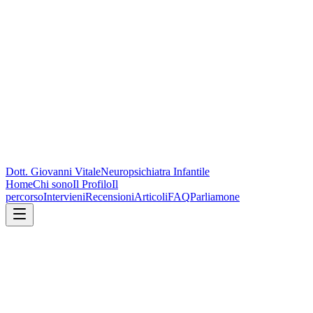
Dott. Giovanni Vitale
Neuropsichiatra Infantile
Home
Chi sono
Il Profilo
Il
percorso
Intervieni
Recensioni
Articoli
FAQ
Parliamone