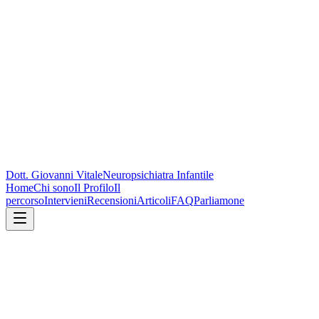
Dott. Giovanni Vitale
Neuropsichiatra Infantile
Home
Chi sono
Il Profilo
Il
percorso
Intervieni
Recensioni
Articoli
FAQ
Parliamone