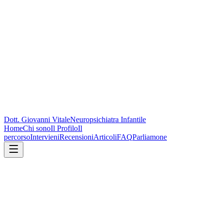
Dott. Giovanni Vitale
Neuropsichiatra Infantile
Home
Chi sono
Il Profilo
Il
percorso
Intervieni
Recensioni
Articoli
FAQ
Parliamone