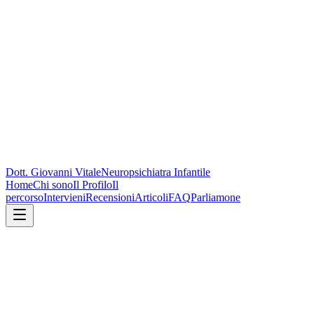
Dott. Giovanni Vitale
Neuropsichiatra Infantile
Home
Chi sono
Il Profilo
Il
percorso
Intervieni
Recensioni
Articoli
FAQ
Parliamone