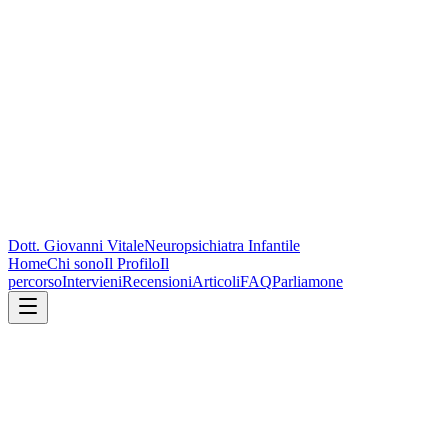
Dott. Giovanni Vitale
Neuropsichiatra Infantile
Home
Chi sono
Il Profilo
Il
percorso
Intervieni
Recensioni
Articoli
FAQ
Parliamone