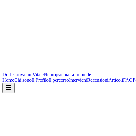
Dott. Giovanni Vitale
Neuropsichiatra Infantile
Home
Chi sono
Il Profilo
Il percorso
Intervieni
Recensioni
Articoli
FAQ
P