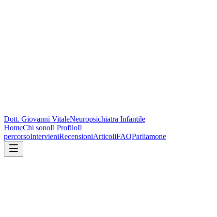
Dott. Giovanni Vitale
Neuropsichiatra Infantile
Home
Chi sono
Il Profilo
Il
percorso
Intervieni
Recensioni
Articoli
FAQ
Parliamone