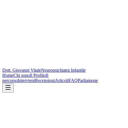
Dott. Giovanni Vitale
Neuropsichiatra Infantile
Home
Chi sono
Il Profilo
Il
percorso
Intervieni
Recensioni
Articoli
FAQ
Parliamone