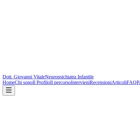
Dott. Giovanni Vitale
Neuropsichiatra Infantile
Home
Chi sono
Il Profilo
Il percorso
Intervieni
Recensioni
Articoli
FAQ
P